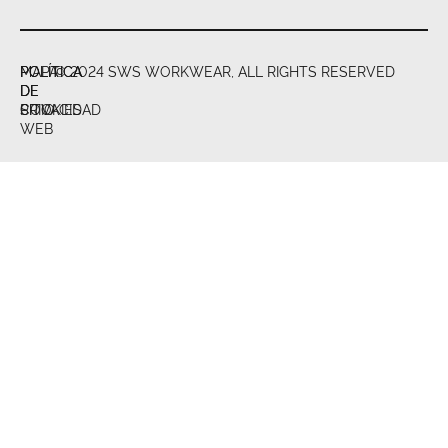
POLÍTICA
POLÍTICA
MAPA
© 2024 SWS WORKWEAR, ALL RIGHTS RESERVED
DE
DE
DE
PRIVACIDAD
COOKIES
SITIO
WEB