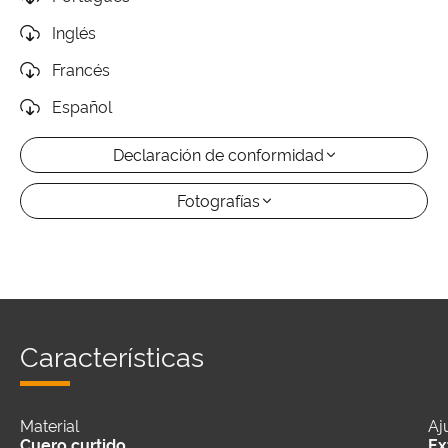
Inglés
Francés
Español
Declaración de conformidad
Fotografías
Características
Material
Aj
Cuero curtido
Ex