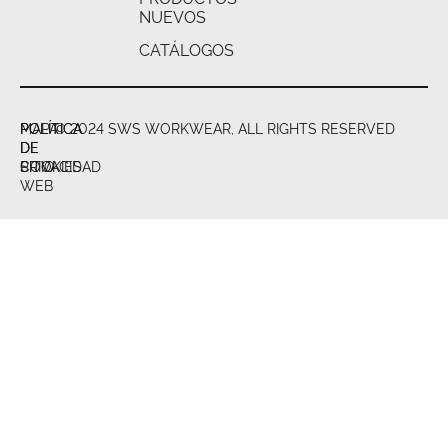
NUEVOS
CATÁLOGOS
POLÍTICA
POLÍTICA
MAPA
© 2024 SWS WORKWEAR, ALL RIGHTS RESERVED
DE
DE
DE
PRIVACIDAD
COOKIES
SITIO
WEB