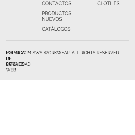
CONTACTOS
CLOTHES
PRODUCTOS
NUEVOS
CATÁLOGOS
POLÍTICA
POLÍTICA
MAPA
© 2024 SWS WORKWEAR, ALL RIGHTS RESERVED
DE
DE
DE
PRIVACIDAD
COOKIES
SITIO
WEB