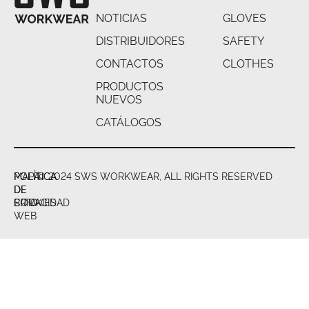
NOTICIAS
GLOVES
DISTRIBUIDORES
SAFETY
CONTACTOS
CLOTHES
PRODUCTOS
NUEVOS
CATÁLOGOS
POLÍTICA
POLÍTICA
MAPA
© 2024 SWS WORKWEAR, ALL RIGHTS RESERVED
DE
DE
DE
PRIVACIDAD
COOKIES
SITIO
WEB