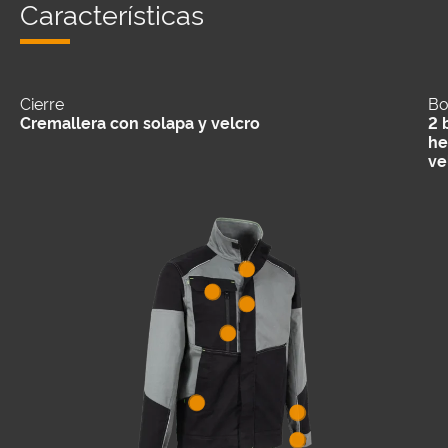
Características
Cierre
Bo
Cremallera con solapa y velcro
2 
he
ve