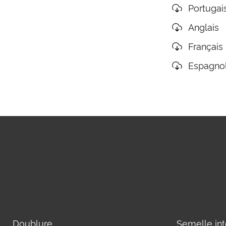
Portugai
Anglais
Français
Espagno
Doublure
Semelle int