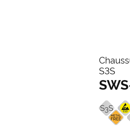
Chaussu
S3S
SWS