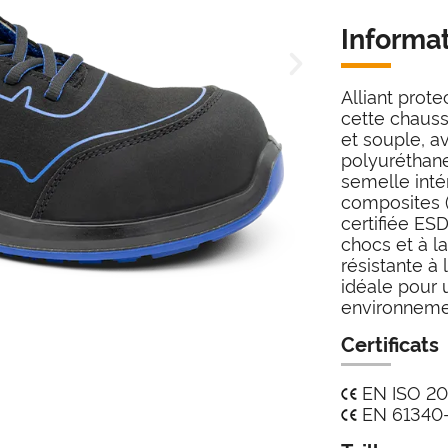
Informa
Alliant prote
cette chauss
et souple, a
polyuréthan
semelle inté
composites (
certifiée ESD
chocs et à l
résistante à 
idéale pour u
environneme
Certificats
EN ISO 20
EN 61340-