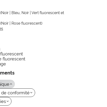
8
(Noir | Bleu, Noir | Vert fluorescent et
0
(Noir | Rose fluorescent)
es
u
 fluorescent
e fluorescent
nge
ements
nique
n de conformité
ies