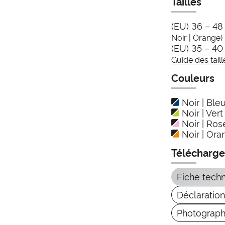
Tailles
(EU) 36 – 4
Noir | Orange)
(EU) 35 – 4
Guide des taill
Couleurs
Noir | Ble
Noir | Vert
Noir | Ros
Noir | Ora
Télécharg
Fiche tech
Déclaratio
Photograph