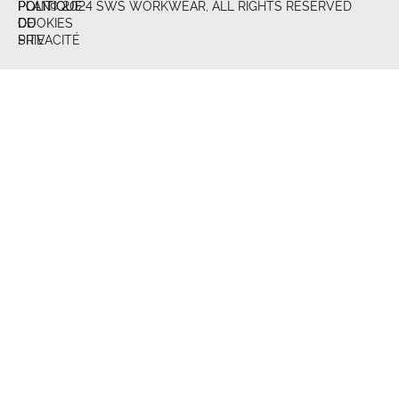
POLITIQUE
POLITIQUE
PLAN
© 2024 SWS WORKWEAR, ALL RIGHTS RESERVED
DE
COOKIES
DU
PRIVACITÉ
SITE