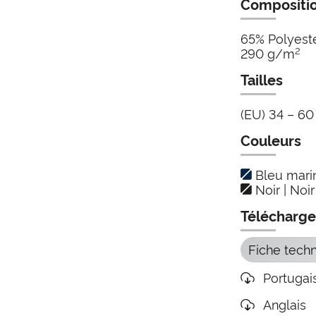
Compositio
65% Polyeste
2
290 g/m
Tailles
(EU) 34 – 60
Couleurs
Bleu marin
Noir | Noir
Télécharg
Fiche tech
Portugai
Anglais