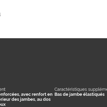
l
ent
Caractéristiques supplém
nforcées, avec renfort en
Bas de jambe élastiqués
térieur des jambes, au dos
oux