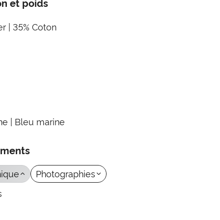
n et poids
r | 35% Coton
e | Bleu marine
ements
nique
Photographies
s