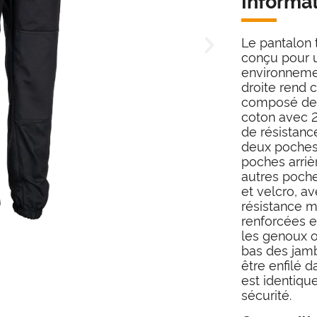
Informa
Le pantalon 
conçu pour u
environnemen
droite rend c
composé de 
coton avec 
de résistanc
deux poches 
poches arriè
autres poche
et velcro, av
résistance m
renforcées et
les genoux o
bas des jamb
être enfilé d
est identique
sécurité.