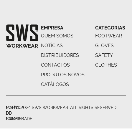
EMPRESA
CATEGORIAS
QUEM SOMOS
FOOTWEAR
NOTÍCIAS
GLOVES
DISTRIBUIDORES
SAFETY
CONTACTOS
CLOTHES
PRODUTOS NOVOS
CATÁLOGOS
POLÍTICA
POLÍTICA
MAPA
© 2024 SWS WORKWEAR, ALL RIGHTS RESERVED
DE
DE
DO
PRIVACIDADE
COOKIES
SITE